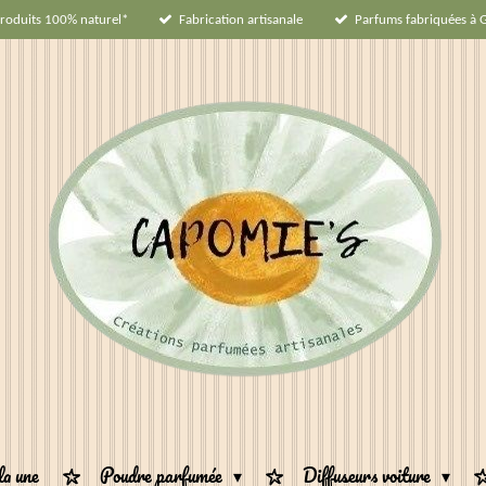
roduits 100% naturel*
Fabrication artisanale
Parfums fabriquées à 
la une
Poudre parfumée
Diffuseurs voiture