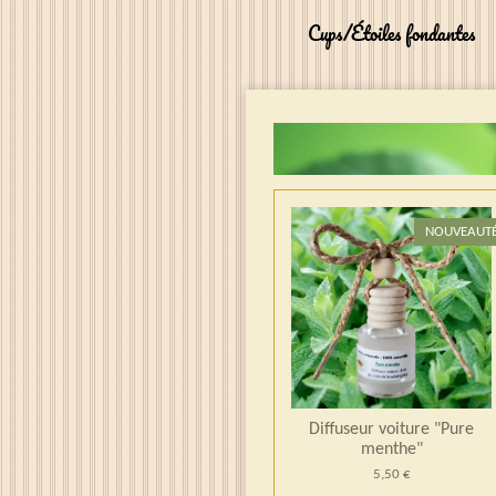
Cups/Étoiles fondantes
NOUVEAUT
Diffuseur voiture "Pure
menthe"
5,50 €