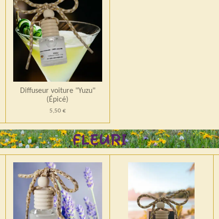
Diffuseur voiture "Yuzu"
(Épicé)
5,50 €