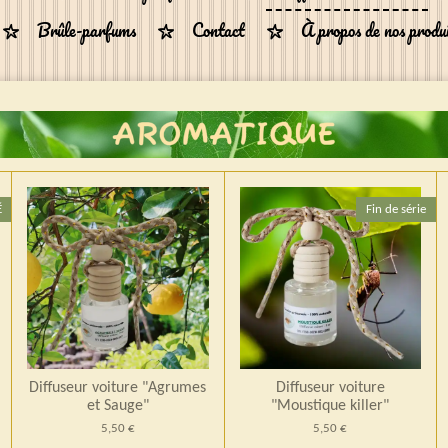
Brûle-parfums
Contact
À propos de nos produ
É
Fin de série
Diffuseur voiture "Agrumes
Diffuseur voiture
et Sauge"
"Moustique killer"
5,50 €
5,50 €