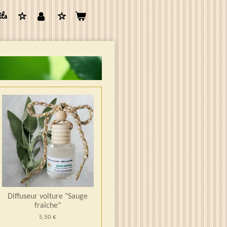
its
Diffuseur voiture "Sauge
fraîche"
5,50 €