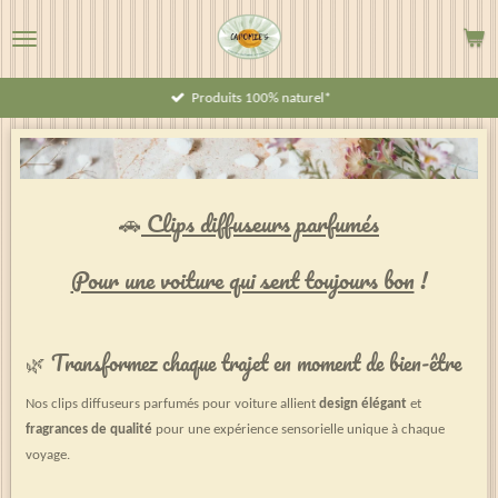
Passer
au
contenu
Produits 100% naturel*
principal
🚗
Clips diffuseurs parfumés
Pour une voiture qui sent toujours bon
!
🌿 Transformez chaque trajet en moment de bien-être
Nos clips diffuseurs parfumés pour voiture allient
design élégant
et
fragrances de qualité
pour une expérience sensorielle unique à chaque
voyage.