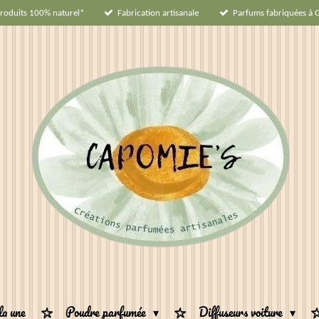
roduits 100% naturel*
Fabrication artisanale
Parfums fabriquées à 
la une
Poudre parfumée
Diffuseurs voiture