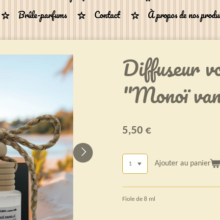
Brûle-parfums
Contact
À propos de nos produ
Diffuseur v
"Monoï van
5,50 €
Ajouter au panier
Fiole de 8 ml