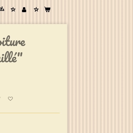
its
oiture
illé"