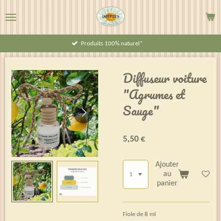
Passer
au
contenu
Produits 100% naturel*
principal
Diffuseur voiture
"Agrumes et
Sauge"
5,50 €
Ajouter
au
panier
Fiole de 8 ml