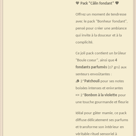
💖
Pack “Câlin fondant” 💖
Offrez un moment de tendresse
avec le pack "Bonheur fondant",
pensé pour créer une ambiance
qui invite à la douceur et à la
complicité.
Ce joli pack contient un brûleur
"Boule coeur", ainsi que
4
fondants parfumés
(±7 grs) aux
senteurs envoûtantes :
🪵 2*
Patchouli
pour ses notes
boisées intenses et enivrantes
🍬 2*
Bonbon à la violette
pour
une touche gourmande et fleurie
Idéal pour gâter mamie, ce pack
diffuse délicatement ses parfums
et transforme son intérieur en
véritable rituel sensoriel à