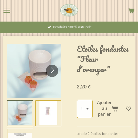
Passer
au
contenu
Produits 100% naturel*
principal
Etoiles fondantes
"Fleur
d'oranger"
2,20 €
Ajouter
au
panier
Lot de 2 étoiles fondantes