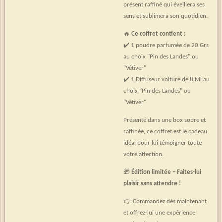
présent raffiné qui éveillera ses
sens et sublimera son quotidien.
🔥
Ce coffret contient :
✔️ 1 poudre parfumée de 20 Grs
au choix "Pin des Landes" ou
"Vétiver"
✔️ 1 Diffuseur voiture de 8 Ml au
choix "Pin des Landes" ou
"Vétiver"
Présenté dans une box sobre et
raffinée, ce coffret est le cadeau
idéal pour lui témoigner toute
votre affection.
🎁
Édition limitée – Faites-lui
plaisir sans attendre !
👉 Commandez dès maintenant
et offrez-lui une expérience