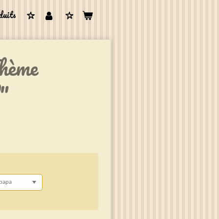
duits
hème
"