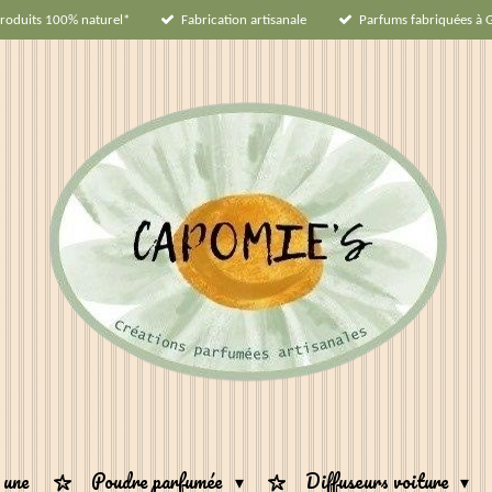
roduits 100% naturel*
Fabrication artisanale
Parfums fabriquées à 
 une
Poudre parfumée
Diffuseurs voiture