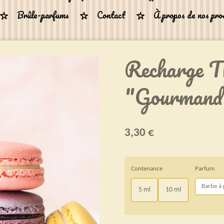
Brûle-parfums
Contact
À propos de nos pro
Recharge T
"Gourmand
3,30 €
Contenance
Parfum
5 ml
10 ml