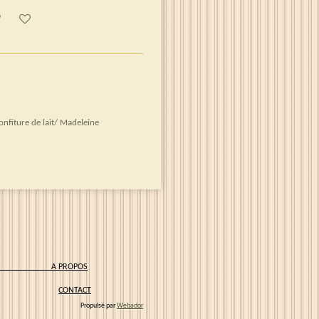
onfiture de lait/ Madeleine
IONS
A PROPOS
CONTACT
Propulsé par
Webador