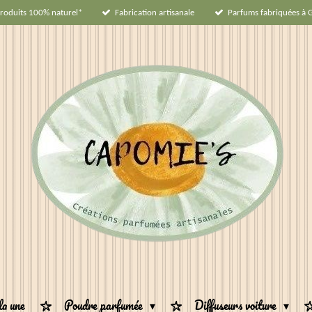
roduits 100% naturel*
Fabrication artisanale
Parfums fabriquées à 
la une
Poudre parfumée
Diffuseurs voiture