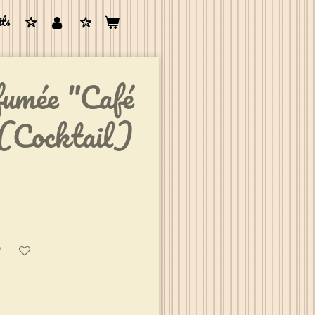
its
fumée "Café
 (Cocktail)