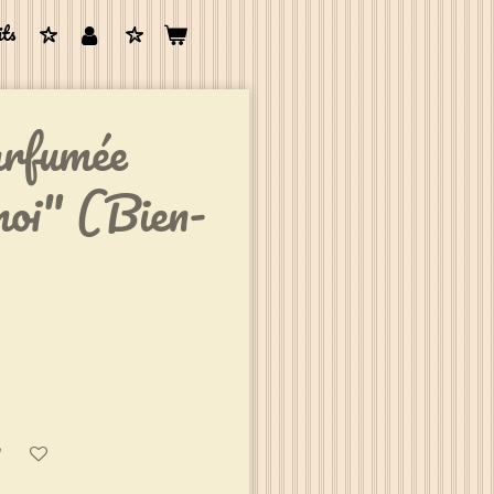
its
arfumée
moi" (Bien-