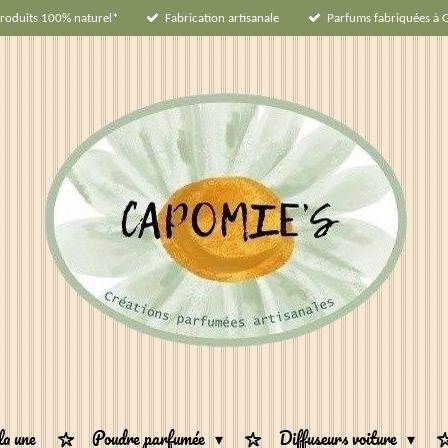
roduits 100% naturel*
Fabrication artisanale
Parfums fabriquées à 
la une
Poudre parfumée
Diffuseurs voiture