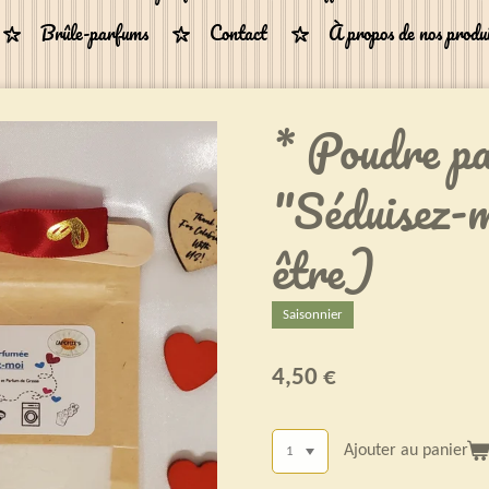
Brûle-parfums
Contact
À propos de nos produ
* Poudre p
"Séduisez-
être)
Saisonnier
4,50 €
Ajouter au panier