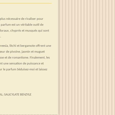
plus nécessaire de rivaliser pour
e parfum est un véritable outil de
floraux, chyprés et musqués qui sont
.
eesia, litchi et bergamote offrent une
cœur de pivoine, jasmin et muguet
sse et de romantisme. Finalement, les
nt une sensation de puissance et
ur le parfum Séduisez-moi et laissez
L; SALICYLATE BENZYLE