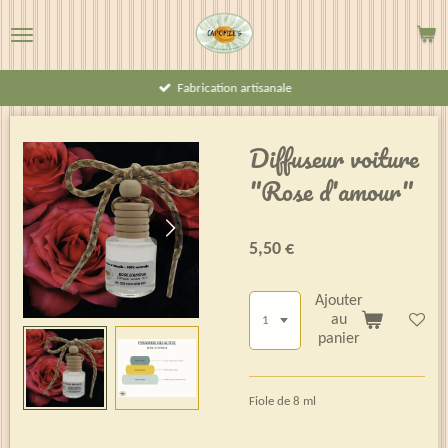
Passer
au
contenu
Fabrication artisanale
principal
Diffuseur voiture
"Rose d'amour"
5,50 €
Ajouter
au
panier
Fiole de 8 ml