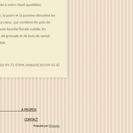
te à votre rituel quotidien.
se, la poire et la pomme stimulent les
. Le cœur, qui combine du pois de
 une touche florale subtile. En
 de grenade et de bois de santal
ble.
3-95-7), ETHYL LINALOL(10339-55-6)
IONS
A PROPOS
CONTACT
Propulsé par
Webador