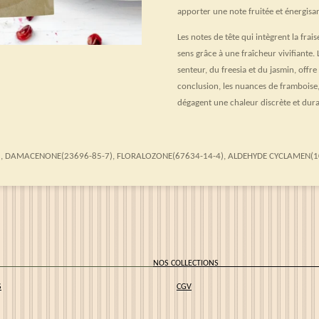
apporter une note fruitée et énergisan
Les notes de tête qui intègrent la frai
sens grâce à une fraîcheur vivifiante
senteur, du freesia et du jasmin, offre
conclusion, les nuances de framboise,
dégagent une chaleur discrète et dura
-7), DAMACENONE(23696-85-7), FLORALOZONE(67634-14-4), ALDEHYDE CYCLAMEN(10
CCUEIL
NOS COLLECT
S
CGV