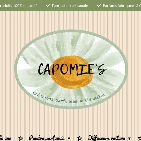
roduits 100% naturel*
Fabrication artisanale
Parfums fabriquées à 
la une
Poudre parfumée
Diffuseurs voiture