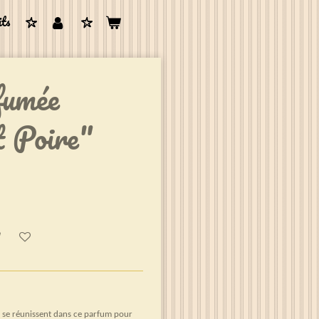
its
fumée
t Poire"
, se réunissent dans ce parfum pour