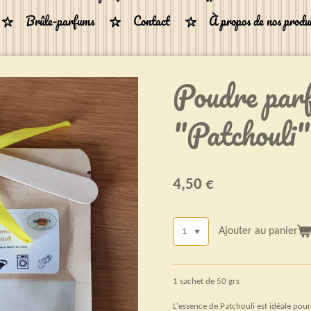
Brûle-parfums
Contact
À propos de nos produ
Poudre par
"Patchouli"
4,50 €
Ajouter au panier
1 sachet de 50 grs
L'essence de Patchouli est idéale pou