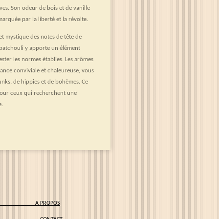
ves. Son odeur de bois et de vanille
arquée par la liberté et la révolte.
et mystique des notes de tête de
patchouli y apporte un élément
ster les normes établies. Les arômes
ance conviviale et chaleureuse, vous
nks, de hippies et de bohèmes. Ce
our ceux qui recherchent une
e.
IONS
A PROPOS