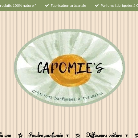
roduits 100% naturel*
Fabrication artisanale
Parfums fabriquées à 
la une
Poudre parfumée
Diffuseurs voiture