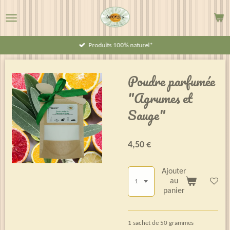
Passer
au
contenu
Produits 100% naturel*
principal
Poudre parfumée
"Agrumes et
Sauge"
4,50 €
Ajouter
au
panier
1 sachet de 50 grammes