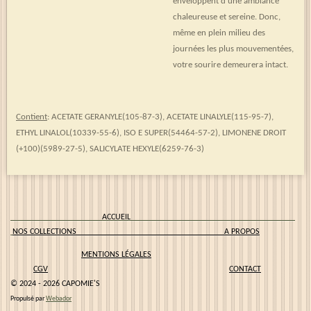
enveloppent d'une ambiance
chaleureuse et sereine. Donc,
même en plein milieu des
journées les plus mouvementées,
votre sourire demeurera intact.
Contient
: ACETATE GERANYLE(105-87-3), ACETATE LINALYLE(115-95-7),
ETHYL LINALOL(10339-55-6), ISO E SUPER(54464-57-2), LIMONENE DROIT
(+100)(5989-27-5), SALICYLATE HEXYLE(6259-76-3)
ACCUEIL
NOS COLLECTIONS
A PROPOS
MENTIONS LÉGALES
CGV
CONTACT
© 2024 - 2026 CAPOMIE'S
Propulsé par
Webador