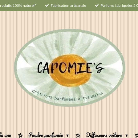
roduits 100% naturel*
Fabrication artisanale
Parfums fabriquées à 
la une
Poudre parfumée
Diffuseurs voiture