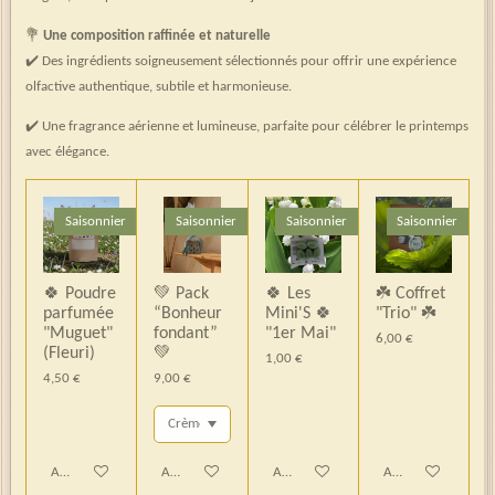
💐
Une composition raffinée et naturelle
✔️ Des ingrédients soigneusement sélectionnés pour offrir une expérience
olfactive authentique, subtile et harmonieuse.
✔️ Une fragrance aérienne et lumineuse, parfaite pour célébrer le printemps
avec élégance.
Saisonnier
Saisonnier
Saisonnier
Saisonnier
🍀 Poudre
💚 Pack
🍀 Les
☘️ Coffret
parfumée
“Bonheur
Mini'S 🍀
"Trio" ☘️
"Muguet"
fondant”
"1er Mai"
6,00 €
(Fleuri)
💚
1,00 €
4,50 €
9,00 €
Ajouter au panier
Ajouter au panier
Ajouter au panier
Ajouter au panier